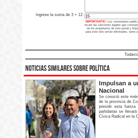
Ingrese la suma de 3 + 12:
IMPORTANTE!:
Los comentarios public
recaer las sanciones legales que corresp
de los propietarios de este portal y ht
para este sitio serían eliminados, tanto 
Todavía
noticias similares sobre política
Impulsan a un
Nacional
Se conoció este miér
de la provincia de Co
presidir esta fuerza
partidarias se llevar
Cívica Radical en la