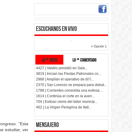
Escuchanos en vivo
.
» Opción 1
lo + visto
lo + comentado
4427 | Valdés presidió en Sala...
3819 | Inician las Fiestas Patronales co...
2988 | Amplían el operativo de b...
2370 | San Lorenzo se prepara para debat...
1788 | Corrientes consolida una exitosa ...
1614 | Continúa el corte en la aven...
704 | Exitoso cierre del taller municip...
462 | La Virgen Peregrina de Itatí...
Mensajero
Congreso. “Esta
e estudiar, ver