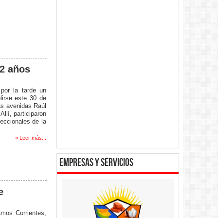
42 años
 por la tarde un
lirse este 30 de
las avenidas Raúl
llí, participaron
seccionales de la
» Leer más...
empresas y servicios
e
amos Corrientes,