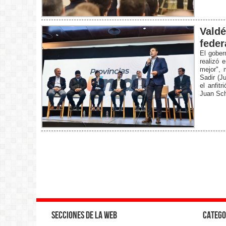
Valdé
feder
El gober
realizó 
mejor", 
Sadir (J
el anfit
Juan Schi
Secciones de la web
Catego