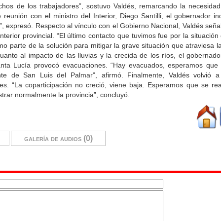
echos de los trabajadores”, sostuvo Valdés, remarcando la necesidad
eunión con el ministro del Interior, Diego Santilli, el gobernador in
 expresó. Respecto al vínculo con el Gobierno Nacional, Valdés señal
nterior provincial. “El último contacto que tuvimos fue por la situació
 parte de la solución para mitigar la grave situación que atraviesa la
anto al impacto de las lluvias y la crecida de los ríos, el gobernador
anta Lucía provocó evacuaciones. “Hay evacuados, esperamos que l
e de San Luis del Palmar”, afirmó. Finalmente, Valdés volvió a
bles. “La coparticipación no creció, viene baja. Esperamos que se 
trar normalmente la provincia”, concluyó.
galería de audios (0)