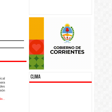
clima
ical
para
ades
nión
ás...