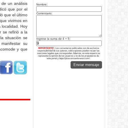
 de un análisis
Nombre:
dicó que por el
Comentario:
ó que el último
n que vivimos en
 localidad. Hoy
 se refirió a la
a situación se
Ingrese la suma de 4 + 5:
 manifestar su
reacomode y que
IMPORTANTE!:
Los comentarios publicados son de exclusiva
responsabilidad de sus autores, sobre quienes pueden recaer las
sanciones legales que correspondan. Además, en este espacio se
representa la opinión de los usuarios y no de los propietarios de
este portal y https://pluscomsanlorenzo.com/.
Enviar mensaje