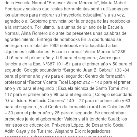
de la Escuela Normal "Profesor Víctor Mercante", María Mabel
Rodríguez sostuvo que “estas herramientas serán utilizadas por
los alumnos para mejorar su trayectoria educativa” y a su vez,
agradeció al Gobierno provincial por la entrega de las notebooks
a la institución. Por último, la alumna de 2° año de la Escuela
Normal, Alma Romero dio ante los presentes unas palabras de
agradecimiento. Entrega de notebooks En la oportunidad se
entregaron un total de 1092 notebook en la localidad a las
siguientes instituciones: Escuela normal “Víctor Mercante” 235
-116 para el primer año y 119 para el segundo-; Anexo que
funciona en la Esc. N°687 101 -51 para el primer año y 50 para el
segundo; Colegio secundario “Sargento Juan B. Cabral” 133 -84
para el primer año y 49 para el segundo; Centro de formación
profesional “Rector Vicente Fidel López”212 – 142 para el primer
año y 70 para el segundo-; Escuela técnica de Santo Tomé 216 –
117 para el primer año y 99 para el segundo-; Colegio secundario
“Gral. Isidro Bonifacio Cáceres” 140 – 77 para el primer año y 63
para el segundo-; y al Centro de formación rural Las Colonias 55
– 30 para el primer año y 25 para el segundo. Se encontraban
presentes junto al gobernador Valdés y al intendente Suaid; los
ministros de educación, Práxedes López, de Desarrollo Social,
Adán Gaya y de Turismo, Alejandra Eliciri; legisladores;