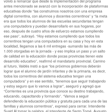
volvió a remarcar que desde la implementación del programa
antes mencionado se avanzó con la incorporación de plataformas
educativas donde “las construimos nosotros con una empresa
digital correntina, con alumnos y docentes correntinos” y “la meta
era que todos los alumnos de las escuelas secundarias tengan
una computadora y puedan desarrollarlo en sus hogares, por
eso, después de cuatro años de esfuerzo estamos cumpliendo
ese paso”, subrayó. “Hoy estamos cumpliendo que todos los
correntinos tengan una computadora en su casa y hoy en esta
localidad, llegamos a las 6 mil entregas -sumando las más de
1.000 otorgadas en la jornada - y eso implica un paso y un salto
de calidad en la educación donde pocas provincias tienen este
desarrollo educativo”, reafirmó el mandatario provincial. Camino
al futuro, Valdés instó a que “los próximos gobiernos deberán
lograr que el alumno de jardín infantes y de la primaria, es decir,
todos los correntinos del sistema educativa tengan una
computadora” y en ese sentido, “tenemos que seguir trabajando
y estoy seguro que lo vamos a lograr”, aseguró y agregó que
“Corrientes es una provincia que conoce su destino trabajando,
educando, capacitando y formando”. “Vamos a seguir
defendiendo la educación pública y gratuita para cada una de las
familias y alumnos correntinos”, expresó para cerrar. Intendente
Suaid Al tomar la palabra, el intendente de Santo Tomé, Augusto